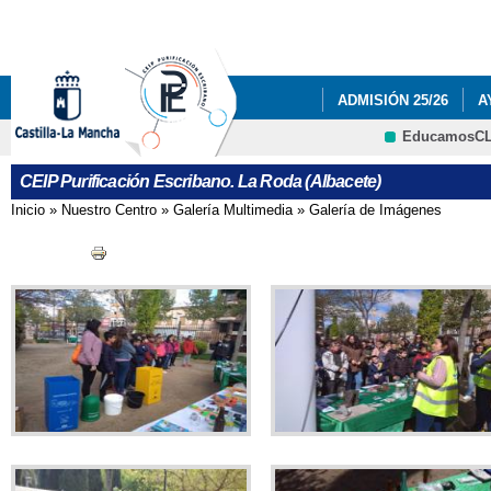
Pa
co
pri
ADMISIÓN 25/26
A
EducamosC
GALERÍA DE IMÁGEN
CRFP
CEIP Purificación Escribano. La Roda (Albacete)
Inicio
»
Nuestro Centro
»
Galería Multimedia
»
Galería de Imágenes
Se encuentra usted aquí